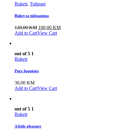
Buketi
,
Tulipani
Buket sa tulipanima
Izvorna
Trenutna
120,00
KM
100,00
KM
cijena
cijena
Add to Cart
View Cart
bila
je:
je:
100,00 KM.
120,00 KM.
out of 5
1
Buketi
Pure happines
30,00
KM
Add to Cart
View Cart
out of 5
1
Buketi
A little pleasure