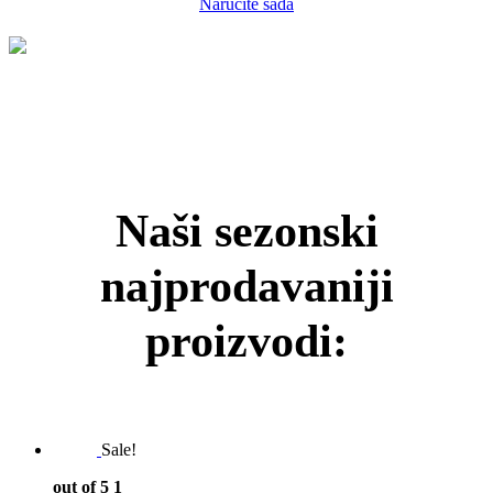
Naručite sada
Naši sezonski
najprodavaniji
proizvodi:
Sale!
out of 5
1